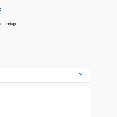
x
du mariage