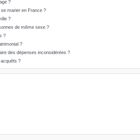
iage ?
s se marier en France ?
lle ?
ersonnes de même sexe ?
s ?
trimonial ?
ire des dépenses inconsidérées ?
 acquêts ?