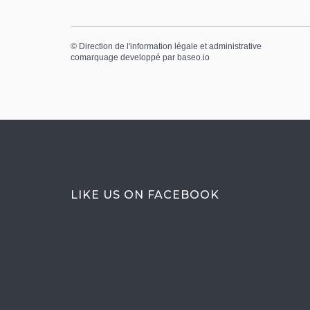
©
Direction de l'information légale et administrative
comarquage developpé par
baseo.io
LIKE US ON FACEBOOK