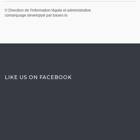
©
Direction de l'information légale et administrative
comarquage developpé par
baseo.io
LIKE US ON FACEBOOK