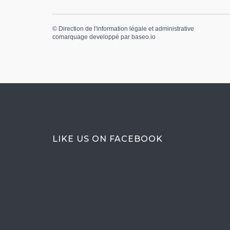
©
Direction de l'information légale et administrative
comarquage developpé par
baseo.io
LIKE US ON FACEBOOK