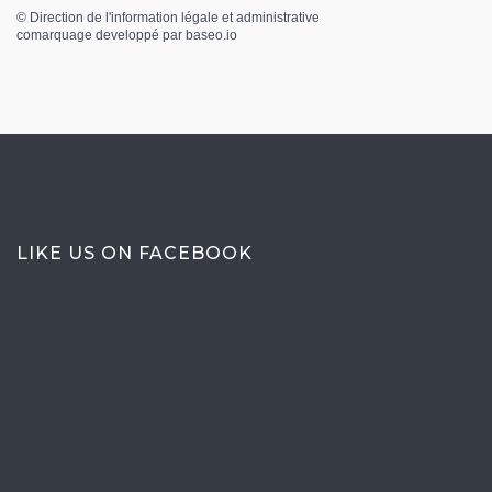
©
Direction de l'information légale et administrative
comarquage developpé par
baseo.io
LIKE US ON FACEBOOK