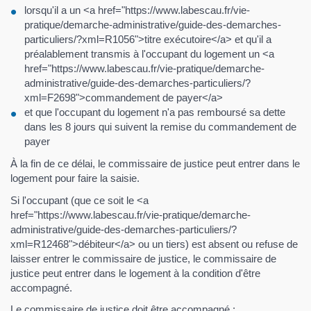
lorsqu'il a un <a href="https://www.labescau.fr/vie-
pratique/demarche-administrative/guide-des-demarches-
particuliers/?xml=R1056">titre exécutoire</a> et qu'il a
préalablement transmis à l'occupant du logement un <a
href="https://www.labescau.fr/vie-pratique/demarche-
administrative/guide-des-demarches-particuliers/?
xml=F2698">commandement de payer</a>
et que l'occupant du logement n'a pas remboursé sa dette
dans les 8 jours qui suivent la remise du commandement de
payer
À la fin de ce délai, le commissaire de justice peut entrer dans le
logement pour faire la saisie.
Si l'occupant (que ce soit le <a
href="https://www.labescau.fr/vie-pratique/demarche-
administrative/guide-des-demarches-particuliers/?
xml=R12468">débiteur</a> ou un tiers) est absent ou refuse de
laisser entrer le commissaire de justice, le commissaire de
justice peut entrer dans le logement à la condition d'être
accompagné.
Le commissaire de justice doit être accompagné :