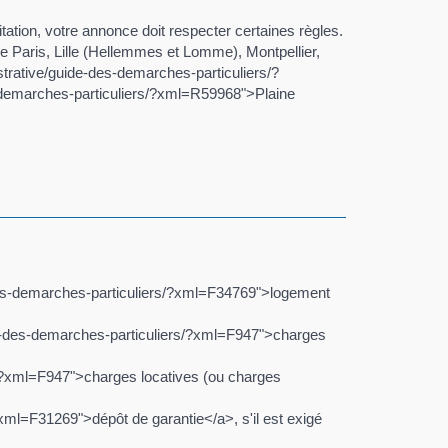
tation, votre annonce doit respecter certaines règles.
e Paris, Lille (Hellemmes et Lomme), Montpellier,
strative/guide-des-demarches-particuliers/?
-demarches-particuliers/?xml=R59968">Plaine
-des-demarches-particuliers/?xml=F34769">logement
de-des-demarches-particuliers/?xml=F947">charges
s/?xml=F947">charges locatives (ou charges
xml=F31269">dépôt de garantie</a>, s'il est exigé