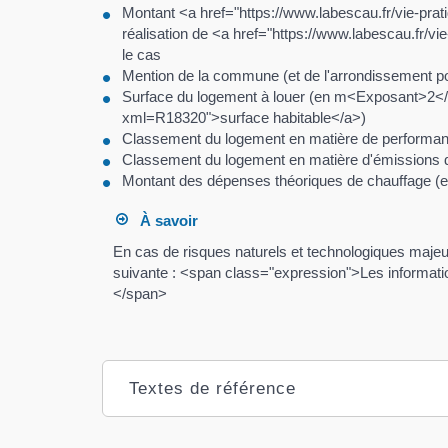
Montant <a href="https://www.labescau.fr/vie-pra
réalisation de <a href="https://www.labescau.fr/vi
le cas
Mention de la commune (et de l'arrondissement pou
Surface du logement à louer (en m<Exposant>2</E
xml=R18320">surface habitable</a>)
Classement du logement en matière de performan
Classement du logement en matière d'émissions de
Montant des dépenses théoriques de chauffage (et l'
À savoir
En cas de risques naturels et technologiques majeurs
suivante : <span class="expression">Les informatio
</span>
Textes de référence