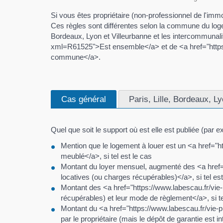
Si vous êtes propriétaire (non-professionnel de l'immo
Ces règles sont différentes selon la commune du loge
Bordeaux, Lyon et Villeurbanne et les intercommunali
xml=R61525">Est ensemble</a> et de <a href="https
commune</a>.
Cas général
Paris, Lille, Bordeaux, L
Quel que soit le support où est elle est publiée (par e
Mention que le logement à louer est un <a href="
meublé</a>, si tel est le cas
Montant du loyer mensuel, augmenté des <a href=
locatives (ou charges récupérables)</a>, si tel est
Montant des <a href="https://www.labescau.fr/vi
récupérables) et leur mode de règlement</a>, si te
Montant du <a href="https://www.labescau.fr/vie-
par le propriétaire (mais le dépôt de garantie est in