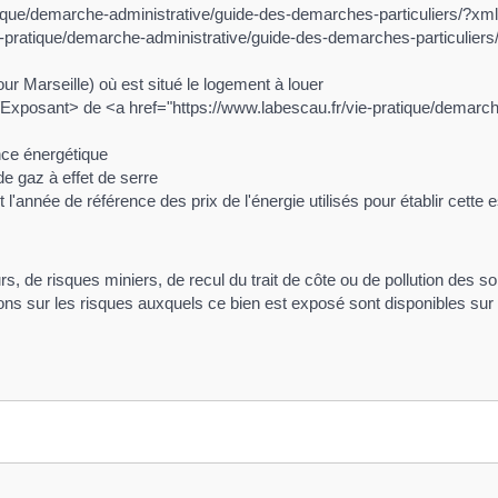
tique/demarche-administrative/guide-des-demarches-particuliers/?xm
e-pratique/demarche-administrative/guide-des-demarches-particuliers/
r Marseille) où est situé le logement à louer
xposant> de <a href="https://www.labescau.fr/vie-pratique/demarche
ce énergétique
 gaz à effet de serre
année de référence des prix de l'énergie utilisés pour établir cette e
, de risques miniers, de recul du trait de côte ou de pollution des so
ns sur les risques auxquels ce bien est exposé sont disponibles sur 