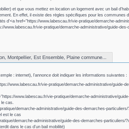
bilier) et que vous mettez en location un logement avec un bail d'habi
ment. En effet, il existe des règles spécifiques pour les communes d
tés d'<a href="https://www.labescau.fr/vie-pratique/demarche-admini
://www.labescau.fr/vie-pratique/demarche-administrative/guide-des
yon, Montpellier, Est Ensemble, Plaine commune...
xemple : internet), l'annonce doit indiquer les informations suivantes :
https://www.labescau.fr/vie-pratique/demarche-administrative/guide
"https://www.labescau.fr/vie-pratique/demarche-administrative/gui
 le cas.
e-pratique/demarche-administrative/guide-des-demarches-particulier
l est le cas
pratique/demarche-administrative/guide-des-demarches-particuliers/?
terdit dans le cas d'un bail mobilité)