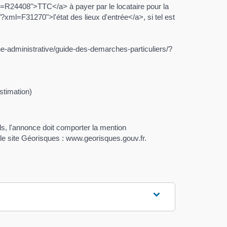
l=R24408">TTC</a> à payer par le locataire pour la
?xml=F31270">l'état des lieux d'entrée</a>, si tel est
-administrative/guide-des-demarches-particuliers/?
stimation)
ls, l'annonce doit comporter la mention
le site Géorisques : www.georisques.gouv.fr.