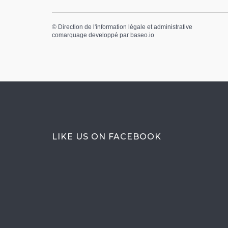
©
Direction de l'information légale et administrative
comarquage developpé par
baseo.io
LIKE US ON FACEBOOK