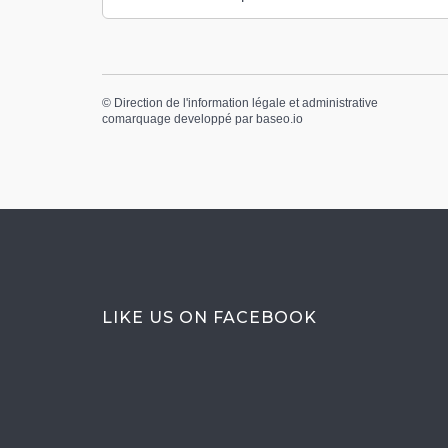
©
Direction de l'information légale et administrative
comarquage developpé par
baseo.io
LIKE US ON FACEBOOK