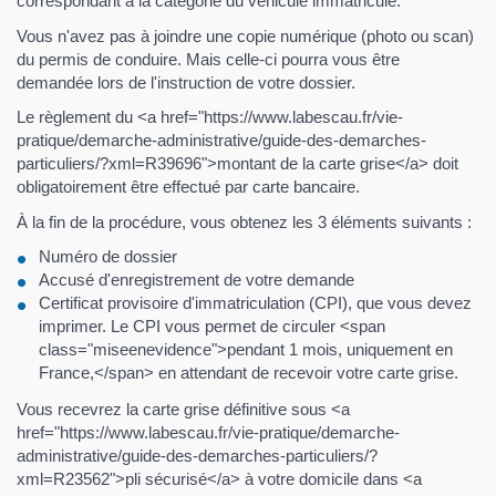
correspondant à la catégorie du véhicule immatriculé.
Vous n'avez pas à joindre une copie numérique (photo ou scan)
du permis de conduire. Mais celle-ci pourra vous être
demandée lors de l'instruction de votre dossier.
Le règlement du <a href="https://www.labescau.fr/vie-
pratique/demarche-administrative/guide-des-demarches-
particuliers/?xml=R39696">montant de la carte grise</a> doit
obligatoirement être effectué par carte bancaire.
À la fin de la procédure, vous obtenez les 3 éléments suivants :
Numéro de dossier
Accusé d'enregistrement de votre demande
Certificat provisoire d'immatriculation (CPI), que vous devez
imprimer. Le CPI vous permet de circuler <span
class="miseenevidence">pendant 1 mois, uniquement en
France,</span> en attendant de recevoir votre carte grise.
Vous recevrez la carte grise définitive sous <a
href="https://www.labescau.fr/vie-pratique/demarche-
administrative/guide-des-demarches-particuliers/?
xml=R23562">pli sécurisé</a> à votre domicile dans <a