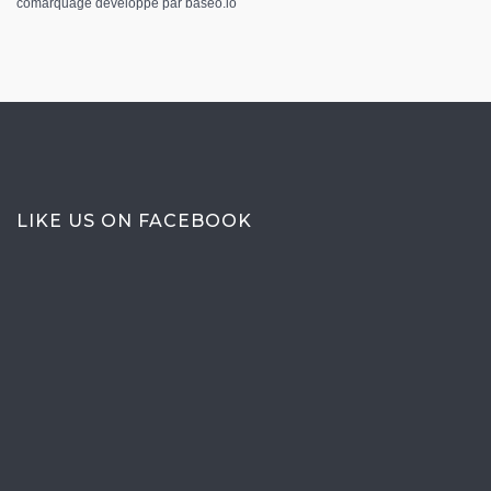
comarquage developpé par
baseo.io
LIKE US ON FACEBOOK