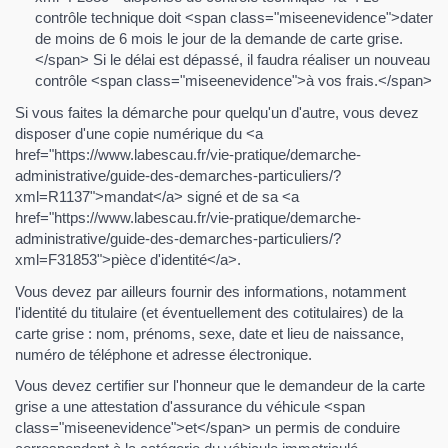
contrôle technique doit <span class="miseenevidence">dater
de moins de 6 mois le jour de la demande de carte grise.
</span> Si le délai est dépassé, il faudra réaliser un nouveau
contrôle <span class="miseenevidence">à vos frais.</span>
Si vous faites la démarche pour quelqu'un d'autre, vous devez
disposer d'une copie numérique du <a
href="https://www.labescau.fr/vie-pratique/demarche-
administrative/guide-des-demarches-particuliers/?
xml=R1137">mandat</a> signé et de sa <a
href="https://www.labescau.fr/vie-pratique/demarche-
administrative/guide-des-demarches-particuliers/?
xml=F31853">pièce d'identité</a>.
Vous devez par ailleurs fournir des informations, notamment
l'identité du titulaire (et éventuellement des cotitulaires) de la
carte grise : nom, prénoms, sexe, date et lieu de naissance,
numéro de téléphone et adresse électronique.
Vous devez certifier sur l'honneur que le demandeur de la carte
grise a une attestation d'assurance du véhicule <span
class="miseenevidence">et</span> un permis de conduire