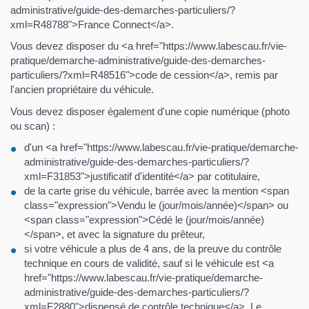
administrative/guide-des-demarches-particuliers/?
xml=R48788">France Connect</a>.
Vous devez disposer du <a href="https://www.labescau.fr/vie-
pratique/demarche-administrative/guide-des-demarches-
particuliers/?xml=R48516">code de cession</a>, remis par
l'ancien propriétaire du véhicule.
Vous devez disposer également d'une copie numérique (photo
ou scan) :
d'un <a href="https://www.labescau.fr/vie-pratique/demarche-
administrative/guide-des-demarches-particuliers/?
xml=F31853">justificatif d'identité</a> par cotitulaire,
de la carte grise du véhicule, barrée avec la mention <span
class="expression">Vendu le (jour/mois/année)</span> ou
<span class="expression">Cédé le (jour/mois/année)
</span>, et avec la signature du prêteur,
si votre véhicule a plus de 4 ans, de la preuve du contrôle
technique en cours de validité, sauf si le véhicule est <a
href="https://www.labescau.fr/vie-pratique/demarche-
administrative/guide-des-demarches-particuliers/?
xml=F2880">dispensé de contrôle technique</a>. Le