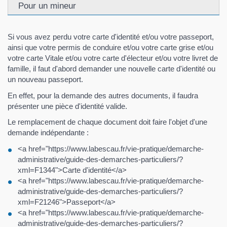
Pour un mineur
Si vous avez perdu votre carte d'identité et/ou votre passeport,
ainsi que votre permis de conduire et/ou votre carte grise et/ou
votre carte Vitale et/ou votre carte d'électeur et/ou votre livret de
famille, il faut d'abord demander une nouvelle carte d'identité ou
un nouveau passeport.
En effet, pour la demande des autres documents, il faudra
présenter une pièce d'identité valide.
Le remplacement de chaque document doit faire l'objet d'une
demande indépendante :
<a href="https://www.labescau.fr/vie-pratique/demarche-
administrative/guide-des-demarches-particuliers/?
xml=F1344">Carte d'identité</a>
<a href="https://www.labescau.fr/vie-pratique/demarche-
administrative/guide-des-demarches-particuliers/?
xml=F21246">Passeport</a>
<a href="https://www.labescau.fr/vie-pratique/demarche-
administrative/guide-des-demarches-particuliers/?