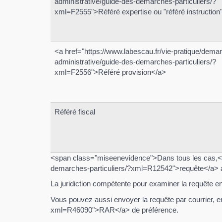
administrative/guide-des-demarches-particuliers/?
xml=F2555">Référé expertise ou "référé instruction
<a href="https://www.labescau.fr/vie-pratique/dema
administrative/guide-des-demarches-particuliers/?
xml=F2556">Référé provision</a>
Référé fiscal
<span class="miseenevidence">Dans tous les cas,</s
demarches-particuliers/?xml=R12542">requête</a> au 
La juridiction compétente pour examiner la requête en ré
Vous pouvez aussi envoyer la requête par courrier, e
xml=R46090">RAR</a> de préférence.