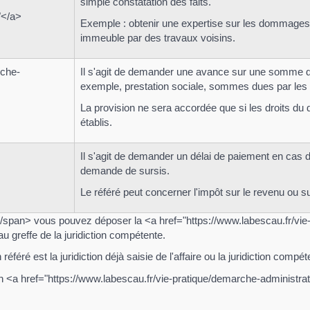
simple constatation des faits.
"</a>
Exemple : obtenir une expertise sur les dommages 
immeuble par des travaux voisins.
rche-
Il s'agit de demander une avance sur une somme du
exemple, prestation sociale, sommes dues par les 
La provision ne sera accordée que si les droits d
établis.
Il s'agit de demander un délai de paiement en cas de
demande de sursis.
Le référé peut concerner l'impôt sur le revenu ou su
pan> vous pouvez déposer la <a href="https://www.labescau.fr/vie-
greffe de la juridiction compétente.
féré est la juridiction déjà saisie de l'affaire ou la juridiction compéte
n <a href="https://www.labescau.fr/vie-pratique/demarche-administra