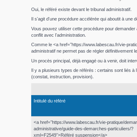
Oui, le référé existe devant le tribunal administratif.
Il s'agit d'une procédure accélérée qui aboutit à une d
Vous pouvez utiliser cette procédure pour demander 
conflit avec l'administration.
Comme le <a href="https://www.labescau.fr/vie-prati
administratif ne permet pas de régler définitivement le 
Un procès principal, déjà engagé ou à venir, doit interv
Il y a plusieurs types de référés : certains sont liés à
(constat, instruction, provision).
Intitulé du référé
<a href="https://www.labescau.fr/vie-pratique/dema
administrative/guide-des-demarches-particuliers/?
xml=F2549">Référé suspension</a>