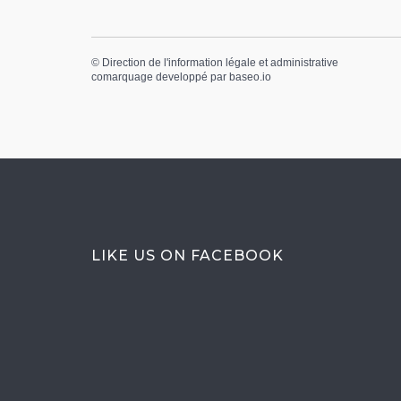
©
Direction de l'information légale et administrative
comarquage developpé par
baseo.io
LIKE US ON FACEBOOK