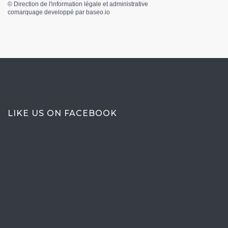
©
Direction de l'information légale et administrative
comarquage developpé par
baseo.io
LIKE US ON FACEBOOK