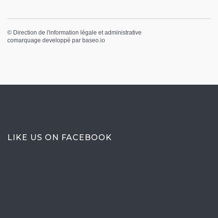
©
Direction de l'information légale et administrative
comarquage developpé par
baseo.io
LIKE US ON FACEBOOK