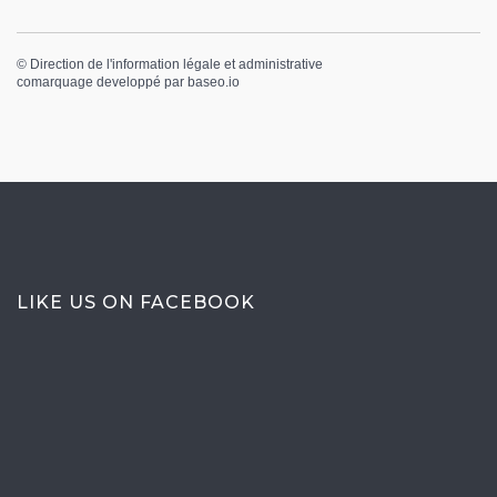
©
Direction de l'information légale et administrative
comarquage developpé par
baseo.io
LIKE US ON FACEBOOK