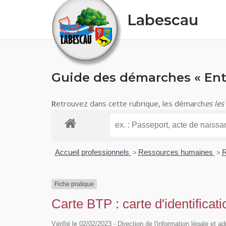
Skip
Labescau
to
content
Guide des démarches « Ent
R
etrouvez dans cette rubrique, les démarch
es les
Accueil professionnels
>
Ressources humaines
>
R
Fiche pratique
Carte BTP : carte d'identificat
Vérifié le 02/02/2023 - Direction de l'information légale et a