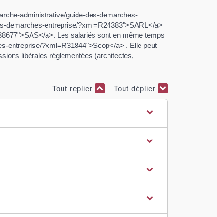
emarche-administrative/guide-des-demarches-
e-des-demarches-entreprise/?xml=R24383">SARL</a>
=R38677">SAS</a>. Les salariés sont en même temps
ches-entreprise/?xml=R31844">Scop</a> . Elle peut
ssions libérales réglementées (architectes,
Tout replier
Tout déplier