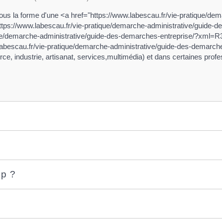
sous la forme d'une <a href="https://www.labescau.fr/vie-pratique/d
ttps://www.labescau.fr/vie-pratique/demarche-administrative/guid
tique/demarche-administrative/guide-des-demarches-entreprise/?xml
w.labescau.fr/vie-pratique/demarche-administrative/guide-des-demar
ce, industrie, artisanat, services,multimédia) et dans certaines profe
op ?