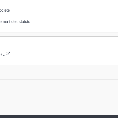
ociété
rement des statuts
ARL