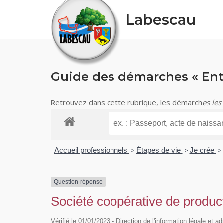
Skip
Labescau
to
content
Guide des démarches « Ent
R
etrouvez dans cette rubrique, les démarch
es les
Accueil professionnels
>
Étapes de vie
>
Je crée
>
Question-réponse
Société coopérative de product
Vérifié le 01/01/2023 - Direction de l'information légale et a