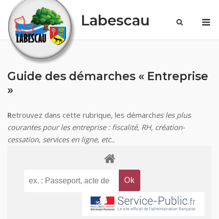
Skip
Labescau
M
to
content
Guide des démarches « Entreprise
»
R
etrouvez dans cette rubrique, les démarch
es les plus
courantes pour les entreprise : fiscalité, RH, création-
cessation, services en ligne, etc..