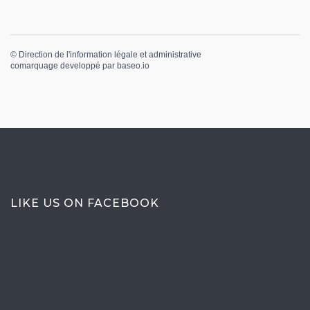
©
Direction de l'information légale et administrative
comarquage developpé par
baseo.io
LIKE US ON FACEBOOK