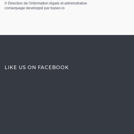
©
Direction de l'information légale et administrative
comarquage developpé par
baseo.io
LIKE US ON FACEBOOK