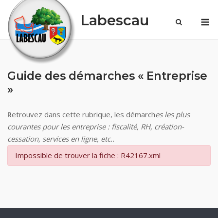
Skip
Labescau
M
to
content
Guide des démarches « Entreprise
»
R
etrouvez dans cette rubrique, les démarch
es les plus
courantes pour les entreprise : fiscalité, RH, création-
cessation, services en ligne, etc..
Impossible de trouver la fiche : R42167.xml